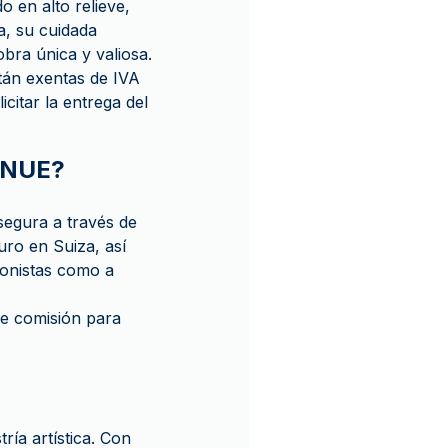
 en alto relieve,
a, su cuidada
bra única y valiosa.
án exentas de IVA
citar la entrega del
ENUE?
egura a través de
ro en Suiza, así
onistas como a
e comisión para
ía artística. Con