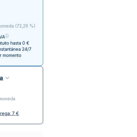
a de la Moneda de Perth
issmint
ssmint
 moneda
(
72,29 %
)
IVA
uito hasta 0 €
instantánea 24/7
er momento
za
r moneda
trega:
7
€
y discreta
o de confianza