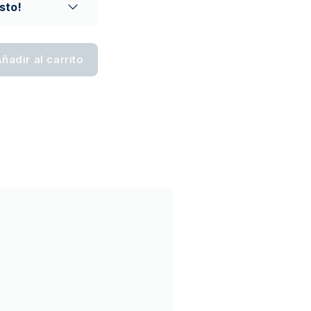
sto!
ñadir al carrito