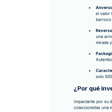
Anvers
el valor
barroco 
Revers
una arma
mirada y
Packagi
Autentic
Caracte
solo 50
¿Por qué inv
Impactante por su di
coleccionistas una i