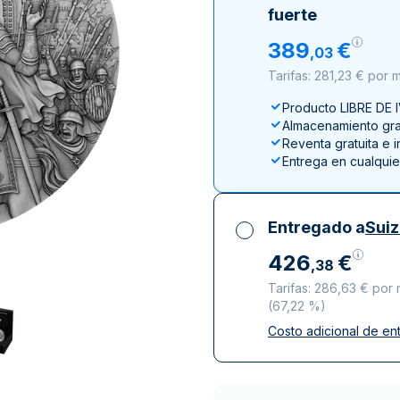
100 gramos
15 kg
Filarmónica
Lunar
Cas
Sw
fuerte
250 gramos
American Eagle
Arca de Noé
Swi
389
€
,
03
1 kg
Canguro
Tarifas: 281,23 € por
Napoleon
Producto LIBRE DE 
Vreneli
Almacenamiento grat
Lunar
Reventa gratuita e 
Entrega en cualqui
Entregado a
Sui
426
€
,
38
Tarifas: 286,63 € po
(
67,22 %
)
Costo adicional de en
Impuestos incluidos
Entrega asegurada 
Empresas de repart