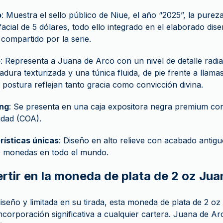
o
: Muestra el sello público de Niue, el año “2025”, la purez
 facial de 5 dólares, todo ello integrado en el elaborado di
compartido por la serie.
o
: Representa a Juana de Arco con un nivel de detalle radia
dura texturizada y una túnica fluida, de pie frente a llam
 postura reflejan tanto gracia como convicción divina.
ng
: Se presenta en una caja expositora negra premium con
idad (COA).
rísticas únicas
: Diseño en alto relieve con acabado antiguo
0 monedas en todo el mundo.
ertir en la moneda de plata de 2 oz Ju
seño y limitada en su tirada, esta moneda de plata de 2 oz 
ncorporación significativa a cualquier cartera. Juana de Ar