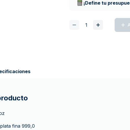
¡Define tu presupue
A
ecificaciones
 producto
 oz
 plata fina 999,0