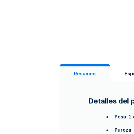
Resumen
Esp
Detalles del
Peso
: 2
Pureza
: