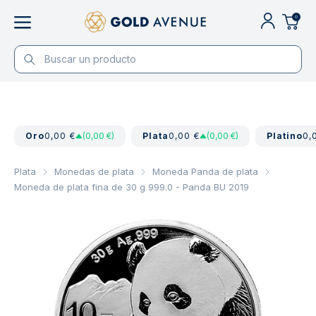
0
Oro
0,00 €
(0,00 €)
Plata
0,00 €
(0,00 €)
Platino
0,
Plata
Monedas de plata
Moneda Panda de plata
Moneda de plata fina de 30 g 999.0 - Panda BU 2019