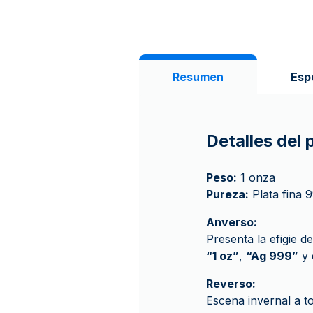
Resumen
Esp
Detalles del
Peso:
1 onza
Pureza:
Plata fina 
Anverso:
Presenta la efigie d
“1 oz”
,
“Ag 999”
y 
Reverso:
Escena invernal a t