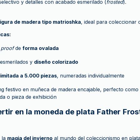
selectivo y detalles con acabado esmerilado (
frosted
).
figura de madera tipo matrioshka
, ideal para coleccionar 
icas:
a
proof
de
forma ovalada
 esmerilados y
diseño colorizado
limitada a 5.000 piezas
, numeradas individualmente
g festivo en muñeca de madera encajable, perfecto como 
a o pieza de exhibición
rtir en la moneda de plata Father Fros
 la
magia del invierno
al mundo del coleccionismo en plata