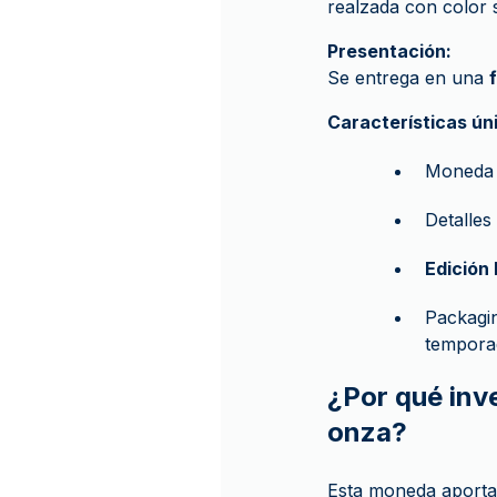
realzada con color 
Presentación:
Se entrega en una
Características ún
Moned
Detalles
Edición 
Packagin
temporad
¿Por qué inve
onza?
Esta moneda aporta