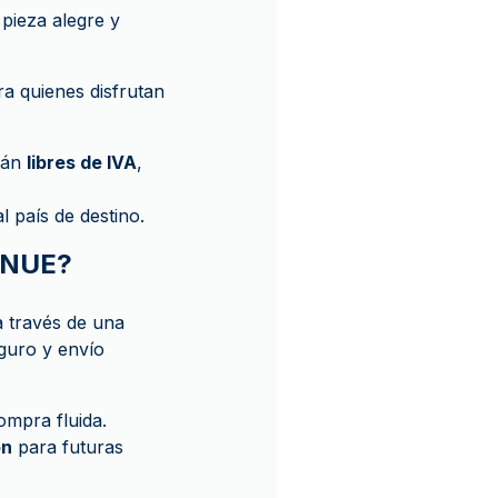
 pieza alegre y
ra quienes disfrutan
tán
libres de IVA
,
al país de destino.
ENUE?
a través de una
guro y envío
ompra fluida.
ón
para futuras