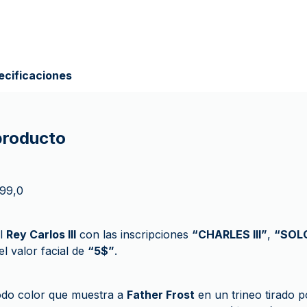
ecificaciones
 producto
999,0
el
Rey Carlos III
con las inscripciones
“CHARLES III”
,
“SOL
el valor facial de
“5$”
.
odo color que muestra a
Father Frost
en un trineo tirado p