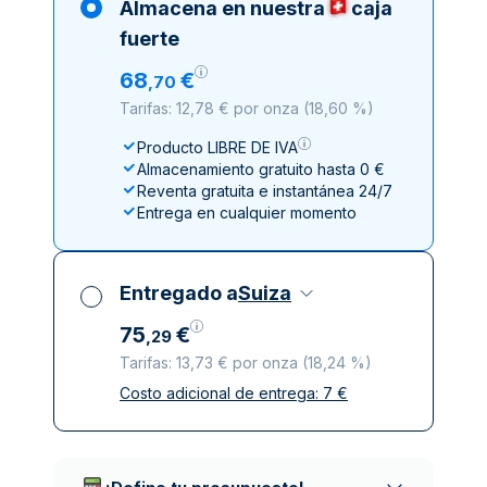
Almacena en nuestra
caja
fuerte
68
€
,
70
Tarifas: 12,78 € por onza
(
18,60 %
)
Producto LIBRE DE IVA
Almacenamiento gratuito hasta 0 €
Reventa gratuita e instantánea 24/7
Entrega en cualquier momento
Entregado a
Suiza
75
€
,
29
Tarifas: 13,73 € por onza
(
18,24 %
)
Costo adicional de entrega:
7
€
Impuestos incluidos
Entrega asegurada y discreta
Empresas de reparto de confianza