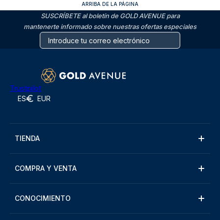
ARRIBA DE LA PÁGINA
SUSCRÍBETE al boletín de GOLD AVENUE para
mantenerte informado sobre nuestras ofertas especiales
Trustpilot
ES
EUR
TIENDA
COMPRA Y VENTA
CONOCIMIENTO