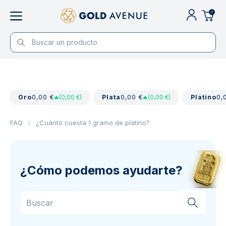
0
Oro
0,00 €
(0,00 €)
Plata
0,00 €
(0,00 €)
Platino
0,
FAQ
¿Cuánto cuesta 1 gramo de platino?
¿Cómo podemos ayudarte?