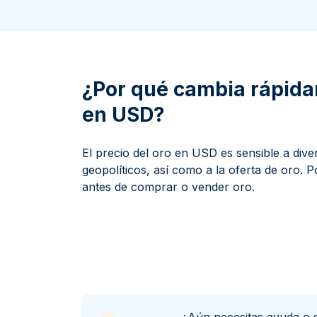
ductos de plata
100 gramos
15 kg
Filarmónica
Lunar
Cas
Sw
250 gramos
American Eagle
Arca de Noé
Swi
1 kg
Canguro
Napoleon
¿Por qué cambia rápidam
Vreneli
en USD?
Lunar
El precio del oro en USD es sensible a di
geopolíticos, así como a la oferta de oro. P
antes de comprar o vender oro.