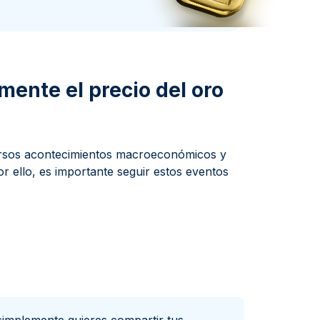
a de la Moneda de Perth
issmint
ssmint
ente el precio del oro
versos acontecimientos macroeconómicos y
or ello, es importante seguir estos eventos