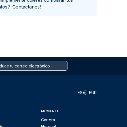
simplemente quieres compartir tus
ntos?
¡Contáctanos!
ES
EUR
MI CUENTA
Cartera
do
Historial