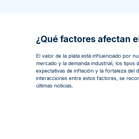
100 gramos
15 kg
Filarmónica
Lunar
Cas
Sw
250 gramos
American Eagle
Arca de Noé
Swi
1 kg
Canguro
Napoleon
¿Qué factores afectan el
Vreneli
Lunar
El valor de la plata está influenciado por 
mercado y la demanda industrial, los tipos d
expectativas de inflación y la fortaleza del
interacciones entre estos factores, se reco
últimas noticias.