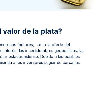
a de la Moneda de Perth
issmint
ssmint
 valor de la plata?
numerosos factores, como la oferta del
e interés, las incertidumbres geopolíticas, las
 dólar estadounidense. Debido a las posibles
mienda a los inversores seguir de cerca las