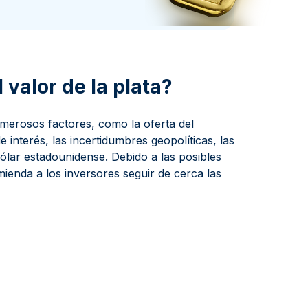
a de la Moneda de Perth
issmint
ssmint
 valor de la plata?
numerosos factores, como la oferta del
e interés, las incertidumbres geopolíticas, las
 dólar estadounidense. Debido a las posibles
mienda a los inversores seguir de cerca las