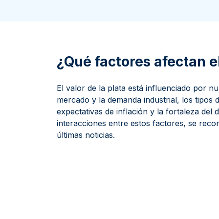
100 gramos
15 kg
Filarmónica
Lunar
Cas
Sw
250 gramos
American Eagle
Arca de Noé
Swi
1 kg
Canguro
Napoleon
¿Qué factores afectan el
Vreneli
Lunar
El valor de la plata está influenciado por 
mercado y la demanda industrial, los tipos d
expectativas de inflación y la fortaleza del
interacciones entre estos factores, se reco
últimas noticias.