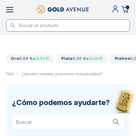
0
Oro
0,00 €
(0,00 €)
Plata
0,00 €
(0,00 €)
Platino
0,
FAQ
¿Venden metales preciosos mutualizados?
¿Cómo podemos ayudarte?