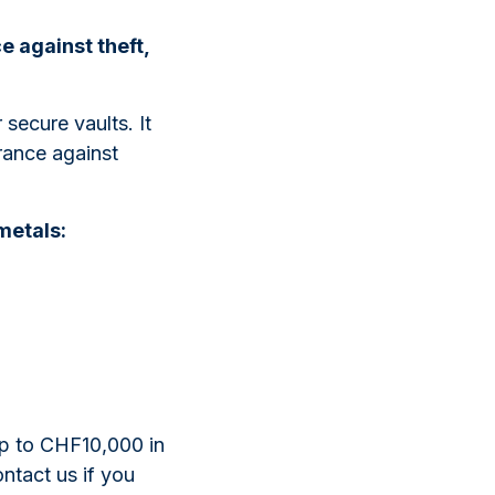
 against theft,
 secure vaults. It
rance against
metals:
up to CHF10,000 in
ntact us if you