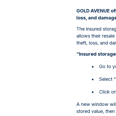
GOLD AVENUE offe
loss, and damage
The
insured stora
allows their resal
theft, loss, and d
“Insured storage
Go to y
Select 
Click o
A new window will 
stored value, then