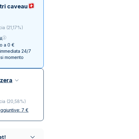
Zecca dello Stato italiano
tri caveau
cia
(
21,17%
)
VA
no a 0 €
e immediata 24/7
asi momento
zzera
cia
(
20,58%
)
ggiuntive:
7
€
se
ta e discreta
affidabili
et!