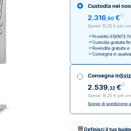
100 grammi
15 kg
Lady Fortuna
Lunar
Custodia nei nos
250 grammi
Luigi d’oro
Maple Leaf
2
.
316
€
,
90
1 kg
Lunar
Panda
Spese: 15,25 € per on
Maple Leaf
Panda
Prodotto ESENTE I
Custodia gratuita fi
Sterlina Inglese
Rivendita gratuita 
Vreneli
Consegna in qualsi
Consegna in
Svi
2
.
539
€
,
32
Spese: 16,25 € per on
Spese di spedizione a
Tutte le tasse inclu
Spedizione assicura
Società di trasporto 
Definisci il tuo budg