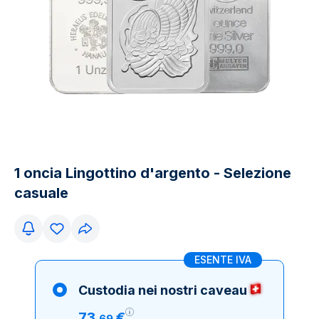
1 oncia Lingottino d'argento - Selezione
casuale
ESENTE IVA
Custodia nei nostri caveau
73
€
,
69