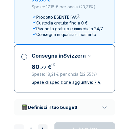
Spese: 17,18 € per oncia
(
23,31%
)
Prodotto ESENTE IVA
Custodia gratuita fino a 0 €
Rivendita gratuita e immediata 24/7
Consegna in qualsiasi momento
Consegna in
Svizzera
80
€
,
77
Spese: 18,21 € per oncia
(
22,55%
)
Spese di spedizione aggiuntive:
7
€
Tutte le tasse incluse
Spedizione assicurata e discreta
Società di trasporto affidabili
Definisci il tuo budget!