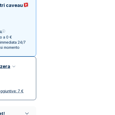
Zecca dello Stato italiano
tri caveau
VA
no a 0 €
e immediata 24/7
asi momento
zzera
ggiuntive:
7
€
se
ta e discreta
affidabili
et!