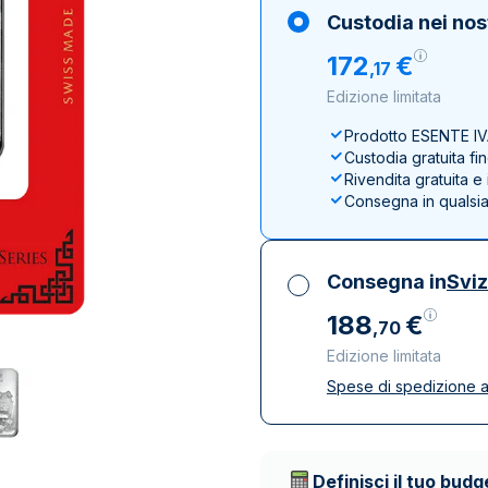
100 grammi
15 kg
Lady Fortuna
Lunar
Custodia nei nos
250 grammi
Luigi d’oro
Maple Leaf
172
€
,
17
1 kg
Lunar
Panda
Edizione limitata
Maple Leaf
Panda
Prodotto ESENTE I
Custodia gratuita fi
Sterlina Inglese
Rivendita gratuita 
Vreneli
Consegna in qualsi
Consegna in
Svi
188
€
,
70
Edizione limitata
Spese di spedizione a
Tutte le tasse inclu
Spedizione assicura
Società di trasporto 
Definisci il tuo budg