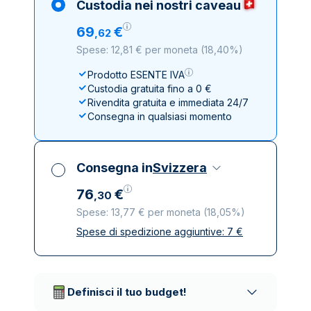
Custodia nei nostri caveau
69
€
,
62
Spese: 12,81 € per moneta
(
18,40%
)
Prodotto ESENTE IVA
Custodia gratuita fino a 0 €
Rivendita gratuita e immediata 24/7
Consegna in qualsiasi momento
Consegna in
Svizzera
76
€
,
30
Spese: 13,77 € per moneta
(
18,05%
)
Spese di spedizione aggiuntive:
7
€
Tutte le tasse incluse
Spedizione assicurata e discreta
Società di trasporto affidabili
Definisci il tuo budget!