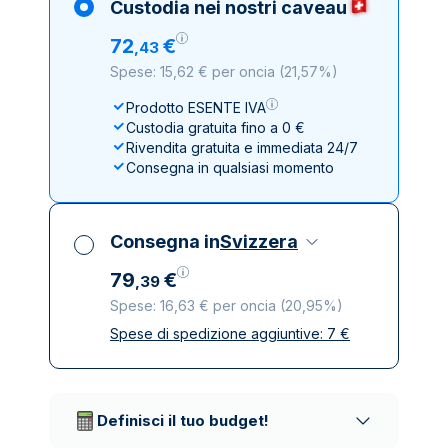
Custodia nei nostri caveau
72
€
,
43
Spese: 15,62 € per oncia
(
21,57%
)
Prodotto ESENTE IVA
Custodia gratuita fino a 0 €
Rivendita gratuita e immediata 24/7
Consegna in qualsiasi momento
Consegna in
Svizzera
79
€
,
39
Spese: 16,63 € per oncia
(
20,95%
)
Spese di spedizione aggiuntive:
7
€
Tutte le tasse incluse
Spedizione assicurata e discreta
Società di trasporto affidabili
Definisci il tuo budget!