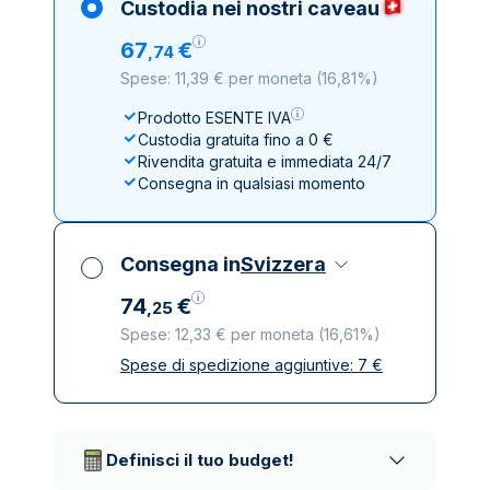
Custodia nei nostri caveau
67
€
,
74
Spese: 11,39 € per moneta
(
16,81%
)
Prodotto ESENTE IVA
Custodia gratuita fino a 0 €
Rivendita gratuita e immediata 24/7
Consegna in qualsiasi momento
Consegna in
Svizzera
74
€
,
25
Spese: 12,33 € per moneta
(
16,61%
)
Spese di spedizione aggiuntive:
7
€
Tutte le tasse incluse
Spedizione assicurata e discreta
Società di trasporto affidabili
Definisci il tuo budget!