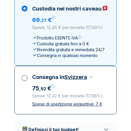
Custodia nei nostri caveau
69
€
,
27
Spese: 12,46 € per moneta
(
17,99%
)
Prodotto ESENTE IVA
Custodia gratuita fino a 0 €
Rivendita gratuita e immediata 24/7
Consegna in qualsiasi momento
Consegna in
Svizzera
75
€
,
92
Spese: 13,42 € per moneta
(
17,68%
)
Spese di spedizione aggiuntive:
7
€
Tutte le tasse incluse
Spedizione assicurata e discreta
Società di trasporto affidabili
Definisci il tuo budget!