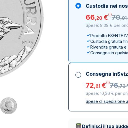
100 grammi
15 kg
Lady Fortuna
Lunar
Custodia nei nos
250 grammi
Luigi d’oro
Maple Leaf
66
€
70
,
20
,
01
1 kg
Lunar
Panda
Spese: 9,39 € per onc
Maple Leaf
Panda
Prodotto ESENTE I
Custodia gratuita fi
Sterlina Inglese
Rivendita gratuita 
Vreneli
Consegna in qualsi
Consegna in
Svi
72
€
76
,
61
,
73
Spese: 10,36 € per on
Spese di spedizione a
Tutte le tasse inclu
Spedizione assicura
Società di trasporto 
Definisci il tuo budg