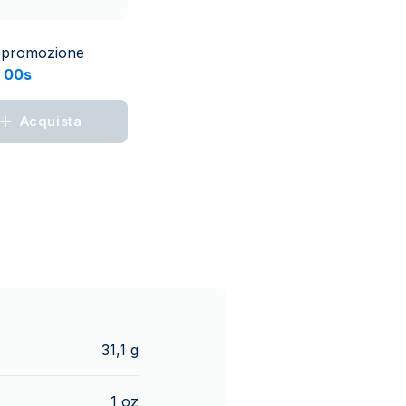
La promozione
 00s
Acquista
31,1 g
1 oz