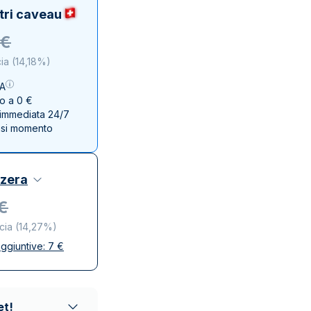
Zecca dello Stato italiano
tri caveau
€
ia
(
14,18%
)
VA
no a 0 €
e immediata 24/7
asi momento
zzera
€
cia
(
14,27%
)
ggiuntive:
7
€
se
ta e discreta
affidabili
et!