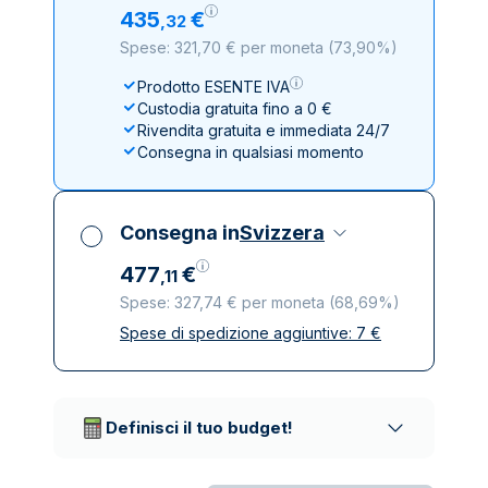
435
€
,
32
Spese: 321,70 € per moneta
(
73,90%
)
Prodotto ESENTE IVA
Custodia gratuita fino a 0 €
Rivendita gratuita e immediata 24/7
Consegna in qualsiasi momento
Consegna in
Svizzera
477
€
,
11
Spese: 327,74 € per moneta
(
68,69%
)
Spese di spedizione aggiuntive:
7
€
Tutte le tasse incluse
Spedizione assicurata e discreta
Società di trasporto affidabili
Definisci il tuo budget!