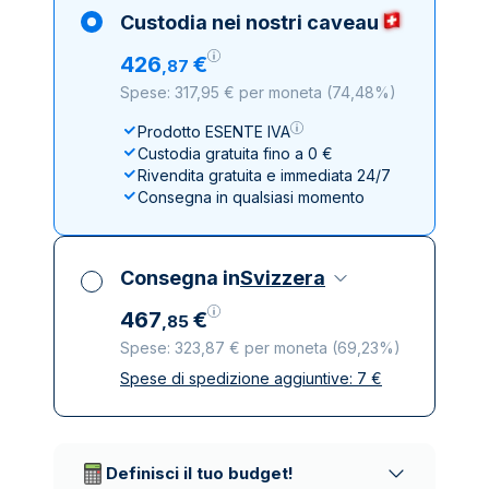
Custodia nei nostri caveau
426
€
,
87
Spese: 317,95 € per moneta
(
74,48%
)
Prodotto ESENTE IVA
Custodia gratuita fino a 0 €
Rivendita gratuita e immediata 24/7
Consegna in qualsiasi momento
Consegna in
Svizzera
467
€
,
85
Spese: 323,87 € per moneta
(
69,23%
)
Spese di spedizione aggiuntive:
7
€
Tutte le tasse incluse
Spedizione assicurata e discreta
Società di trasporto affidabili
Definisci il tuo budget!