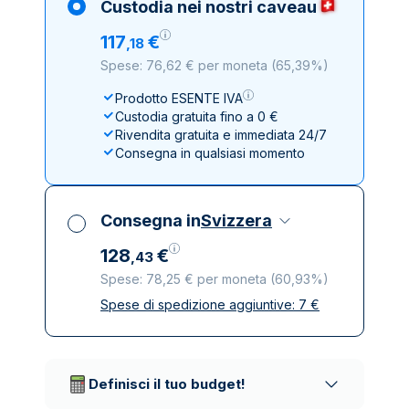
Custodia nei nostri caveau
117
€
,
18
Spese: 76,62 € per moneta
(
65,39%
)
Prodotto ESENTE IVA
Custodia gratuita fino a 0 €
Rivendita gratuita e immediata 24/7
Consegna in qualsiasi momento
Consegna in
Svizzera
128
€
,
43
Spese: 78,25 € per moneta
(
60,93%
)
Spese di spedizione aggiuntive:
7
€
Tutte le tasse incluse
Spedizione assicurata e discreta
Società di trasporto affidabili
Definisci il tuo budget!