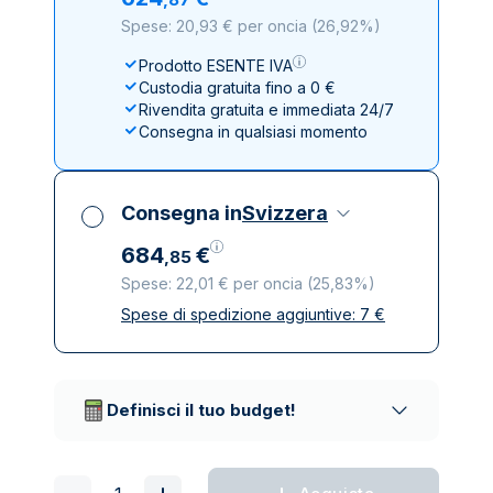
Spese: 20,93 € per oncia
(
26,92%
)
Prodotto ESENTE IVA
Custodia gratuita fino a 0 €
Rivendita gratuita e immediata 24/7
Consegna in qualsiasi momento
Consegna in
Svizzera
684
€
,
85
Spese: 22,01 € per oncia
(
25,83%
)
Spese di spedizione aggiuntive:
7
€
Tutte le tasse incluse
Spedizione assicurata e discreta
Società di trasporto affidabili
Definisci il tuo budget!