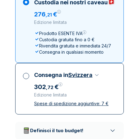
Custodia nei nostri caveau
276
€
,
21
Edizione limitata
Prodotto ESENTE IVA
Custodia gratuita fino a 0 €
Rivendita gratuita e immediata 24/7
Consegna in qualsiasi momento
Consegna in
Svizzera
302
€
,
72
Edizione limitata
Spese di spedizione aggiuntive:
7
€
Tutte le tasse incluse
Spedizione assicurata e discreta
Società di trasporto affidabili
Definisci il tuo budget!