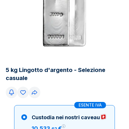
5 kg Lingotto d'argento - Selezione
casuale
ESENTE IVA
Custodia nei nostri caveau
10
.
533
€
,
62