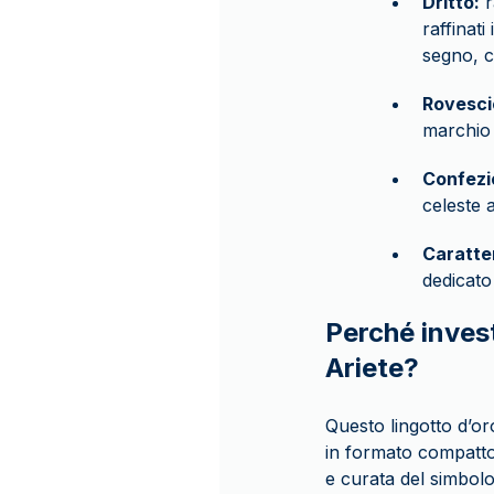
Dritto:
r
raffinati
segno, c
Rovesci
marchio 
Confezi
celeste a
Caratter
dedicato
Perché invest
Ariete?
Questo lingotto d’or
in formato compatto
e curata del simbolo 