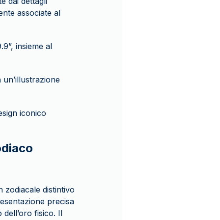
e dai dettagli
mente associate al
.9”, insieme al
 un’illustrazione
esign iconico
odiaco
 zodiacale distintivo
resentazione precisa
ell’oro fisico. Il