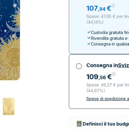
100 grammi
15 kg
Lady Fortuna
Lunar
107
€
,
94
250 grammi
Luigi d’oro
Maple Leaf
Spese: 47,65 € per lin
1 kg
Lunar
Panda
(
44,14%
)
Maple Leaf
Custodia gratuita fi
Panda
Rivendita gratuita 
Consegna in qualsi
Sterlina Inglese
Vreneli
Consegna in
Svi
109
€
,
56
Spese: 49,27 € per li
(
44,97%
)
Spese di spedizione a
Tutte le tasse inclu
Spedizione assicura
Società di trasporto 
Definisci il tuo budg