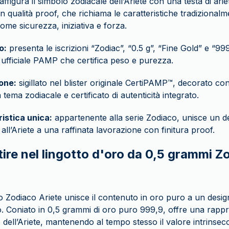
affigura il simbolo zodiacale dell’Ariete con una testa di ariet
 in qualità proof, che richiama le caratteristiche tradizional
ome sicurezza, iniziativa e forza.
o:
presenta le iscrizioni “Zodiac”, “0.5 g”, “Fine Gold” e “999
ufficiale PAMP che certifica peso e purezza.
one:
sigillato nel blister originale CertiPAMP™, decorato con
 tema zodiacale e certificato di autenticità integrato.
istica unica:
appartenente alla serie Zodiaco, unisce un d
 all’Ariete a una raffinata lavorazione con finitura proof.
ire nel lingotto d'oro da 0,5 grammi Z
o Zodiaco Ariete unisce il contenuto in oro puro a un design
. Coniato in 0,5 grammi di oro puro 999,9, offre una rapp
dell’Ariete, mantenendo al tempo stesso il valore intrinseco d