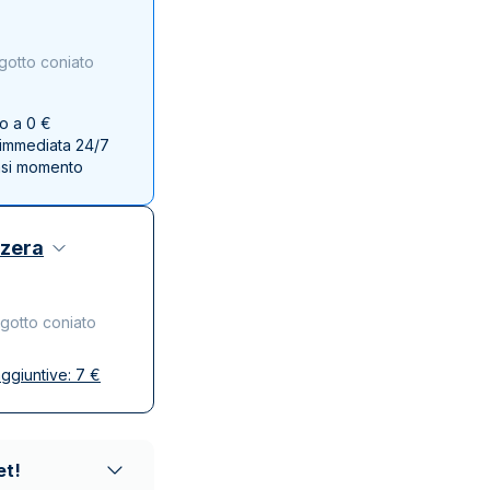
Zecca dello Stato italiano
gotto coniato
no a 0 €
e immediata 24/7
asi momento
zzera
ngotto coniato
ggiuntive:
7
€
se
ta e discreta
affidabili
et!