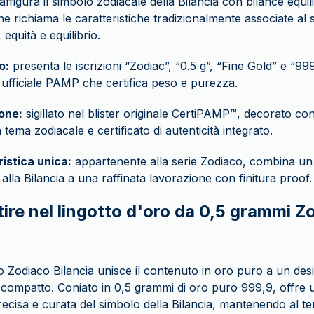
affigura il simbolo zodiacale della Bilancia con bilance equili
he richiama le caratteristiche tradizionalmente associate a
equità e equilibrio.
o:
presenta le iscrizioni “Zodiac”, “0.5 g”, “Fine Gold” e “999
ufficiale PAMP che certifica peso e purezza.
one:
sigillato nel blister originale CertiPAMP™, decorato con
 tema zodiacale e certificato di autenticità integrato.
istica unica:
appartenente alla serie Zodiaco, combina un 
 alla Bilancia a una raffinata lavorazione con finitura proof.
ire nel lingotto d'oro da 0,5 grammi Z
o Zodiaco Bilancia unisce il contenuto in oro puro a un des
o compatto. Coniato in 0,5 grammi di oro puro 999,9, offre 
ecisa e curata del simbolo della Bilancia, mantenendo al te