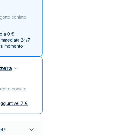
Zecca dello Stato italiano
gotto coniato
no a 0 €
e immediata 24/7
asi momento
zzera
ngotto coniato
ggiuntive:
7
€
se
ta e discreta
affidabili
et!