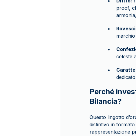
Dritto:
r
proof, c
armonia, 
Rovesci
marchio 
Confezi
celeste a
Caratter
dedicato
Perché invest
Bilancia?
Questo lingotto d’or
distintivo in format
rappresentazione pr