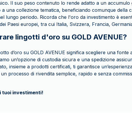
fisico. Il suo peso contenuto lo rende adatto a un accumulo
 o a una collezione tematica, beneficiando comunque della ca
el lungo periodo. Ricorda che l'oro da investimento è ese
dei Paesi europei, tra cui Italia, Svizzera, Francia, German
are lingotti d'oro su GOLD AVENUE?
ngotto d’oro su GOLD AVENUE significa scegliere una fonte af
riamo un’opzione di custodia sicura e una spedizione assicur
cato, insieme a prodotti certificati, ti garantisce un’esperienza
di un processo di rivendita semplice, rapido e senza commiss
i tuoi investimenti!