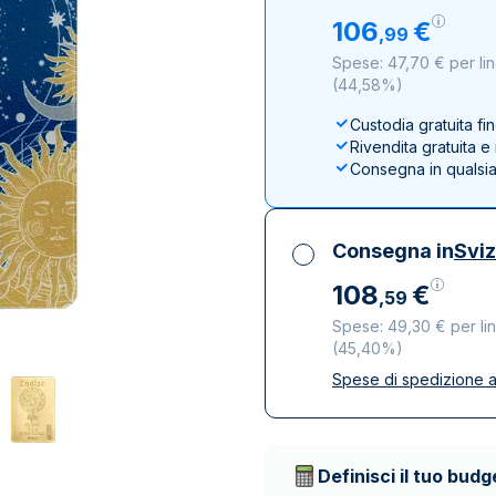
100 grammi
15 kg
Lady Fortuna
Lunar
106
€
,
99
250 grammi
Luigi d’oro
Maple Leaf
Spese: 47,70 € per lin
1 kg
Lunar
Panda
(
44,58%
)
Maple Leaf
Custodia gratuita fi
Panda
Rivendita gratuita 
Consegna in qualsi
Sterlina Inglese
Vreneli
Consegna in
Svi
108
€
,
59
Spese: 49,30 € per li
(
45,40%
)
Spese di spedizione a
Tutte le tasse inclu
Spedizione assicura
Società di trasporto 
Definisci il tuo budg