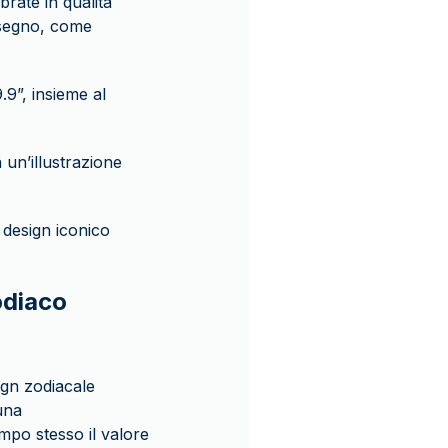
brate in qualità
l segno, come
.9”, insieme al
 un’illustrazione
design iconico
odiaco
ign zodiacale
una
mpo stesso il valore