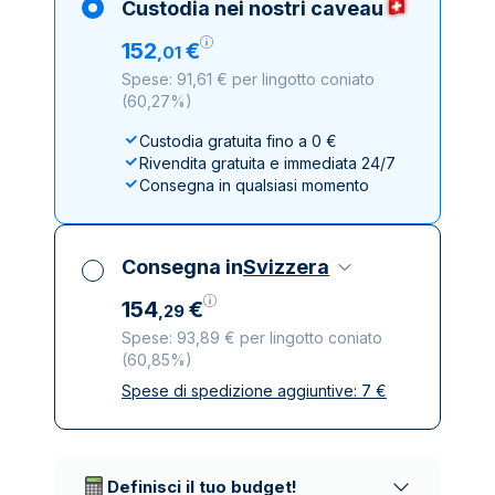
Custodia nei nostri caveau
152
€
,
01
Spese: 91,61 € per lingotto coniato
(
60,27%
)
Custodia gratuita fino a 0 €
Rivendita gratuita e immediata 24/7
Consegna in qualsiasi momento
Consegna in
Svizzera
154
€
,
29
Spese: 93,89 € per lingotto coniato
(
60,85%
)
Spese di spedizione aggiuntive:
7
€
Tutte le tasse incluse
Spedizione assicurata e discreta
Società di trasporto affidabili
Definisci il tuo budget!