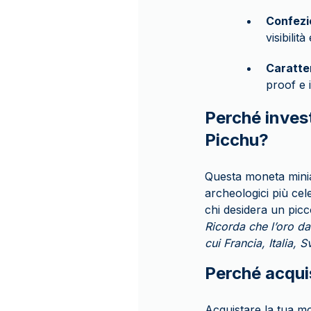
Confezi
visibilità
Caratte
proof e i
Perché inves
Picchu?
Questa moneta miniat
archeologici più cel
chi desidera un picc
Ricorda che l’oro da
cui Francia, Italia,
Perché acqu
Acquistare la tua mo