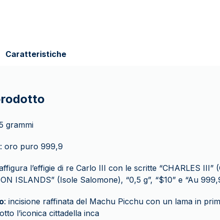
Caratteristiche
prodotto
,5 grammi
: oro puro 999,9
raffigura l’effigie di re Carlo III con le scritte “CHARLES III” (
N ISLANDS” (Isole Salomone), “0,5 g”, “$10” e “Au 999,9
o
: incisione raffinata del Machu Picchu con un lama in pri
tto l’iconica cittadella inca