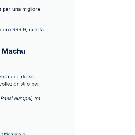
ta per una migliore
 oro 999,9, qualità
– Machu
bra uno dei siti
ollezionisti o per
Paesi europei, tra
affidabile e