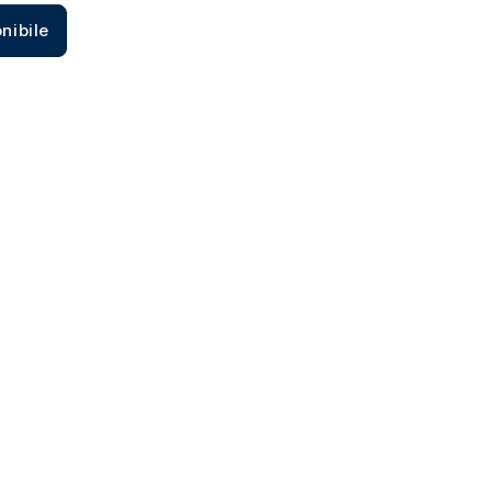
Zecca dello Stato italiano
nibile