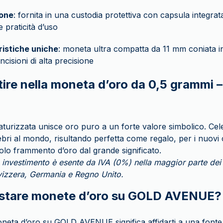
one
: fornita in una custodia protettiva con capsula integra
 e praticità d’uso
ristiche uniche
: moneta ultra compatta da 11 mm coniata in
ncisioni di alta precisione
tire nella moneta d’oro da 0,5 grammi 
urizzata unisce oro puro a un forte valore simbolico. Cele
ebri al mondo, risultando perfetta come regalo, per i nuovi c
olo frammento d’oro dal grande significato.
 investimento è esente da IVA (0%) nella maggior parte dei 
 Svizzera, Germania e Regno Unito.
istare monete d’oro su GOLD AVENUE?
neta d’oro su GOLD AVENUE significa affidarti a una fonte 