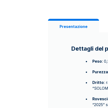
Presentazione
Dettagli del 
Peso
: 0
Purezza
Dritto
: 
“SOLOMO
Rovesci
“2025” so