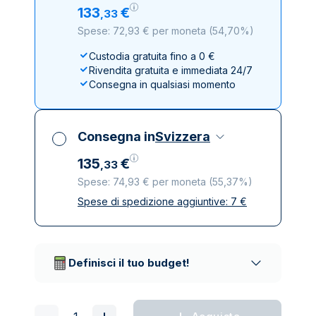
133
€
,
33
Spese: 72,93 € per moneta
(
54,70%
)
Custodia gratuita fino a 0 €
Rivendita gratuita e immediata 24/7
Consegna in qualsiasi momento
Consegna in
Svizzera
135
€
,
33
Spese: 74,93 € per moneta
(
55,37%
)
Spese di spedizione aggiuntive:
7
€
Tutte le tasse incluse
Spedizione assicurata e discreta
Società di trasporto affidabili
Definisci il tuo budget!