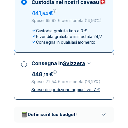
Custodia nei nostri caveau
441
€
,
54
Spese: 65,92 € per moneta
(
14,93%
)
Custodia gratuita fino a 0 €
Rivendita gratuita e immediata 24/7
Consegna in qualsiasi momento
Consegna in
Svizzera
448
€
,
16
Spese: 72,54 € per moneta
(
16,19%
)
Spese di spedizione aggiuntive:
7
€
Tutte le tasse incluse
Spedizione assicurata e discreta
Società di trasporto affidabili
Definisci il tuo budget!