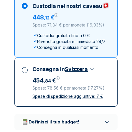
Custodia nei nostri caveau
448
€
,
12
Spese: 71,84 € per moneta
(
16,03%
)
Custodia gratuita fino a 0 €
Rivendita gratuita e immediata 24/7
Consegna in qualsiasi momento
Consegna in
Svizzera
454
€
,
84
Spese: 78,56 € per moneta
(
17,27%
)
Spese di spedizione aggiuntive:
7
€
Tutte le tasse incluse
Spedizione assicurata e discreta
Società di trasporto affidabili
Definisci il tuo budget!