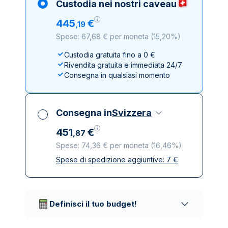
Custodia nei nostri caveau
445
€
,
19
Spese: 67,68 € per moneta
(
15,20%
)
Custodia gratuita fino a 0 €
Rivendita gratuita e immediata 24/7
Consegna in qualsiasi momento
Consegna in
Svizzera
451
€
,
87
Spese: 74,36 € per moneta
(
16,46%
)
Spese di spedizione aggiuntive:
7
€
Tutte le tasse incluse
Spedizione assicurata e discreta
Società di trasporto affidabili
Definisci il tuo budget!