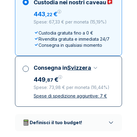
Custodia nei nostri caveau
443
€
,
22
Spese: 67,33 € per moneta
(
15,19%
)
Custodia gratuita fino a 0 €
Rivendita gratuita e immediata 24/7
Consegna in qualsiasi momento
Consegna in
Svizzera
449
€
,
87
Spese: 73,98 € per moneta
(
16,44%
)
Spese di spedizione aggiuntive:
7
€
Tutte le tasse incluse
Spedizione assicurata e discreta
Società di trasporto affidabili
Definisci il tuo budget!