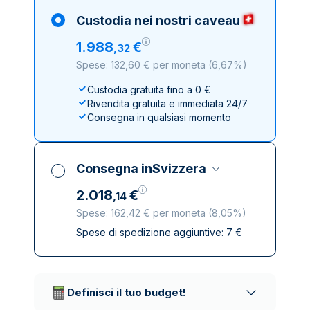
Custodia nei nostri caveau
1
.
988
€
,
32
Spese: 132,60 € per moneta
(
6,67%
)
Custodia gratuita fino a 0 €
Rivendita gratuita e immediata 24/7
Consegna in qualsiasi momento
Consegna in
Svizzera
2
.
018
€
,
14
Spese: 162,42 € per moneta
(
8,05%
)
Spese di spedizione aggiuntive:
7
€
Tutte le tasse incluse
Spedizione assicurata e discreta
Società di trasporto affidabili
Definisci il tuo budget!