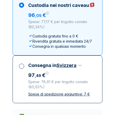
Custodia nei nostri caveau
96
€
,
05
Spese: 77,17 € per lingotto coniato
(
80,34%
)
Custodia gratuita fino a 0 €
Rivendita gratuita e immediata 24/7
Consegna in qualsiasi momento
Consegna in
Svizzera
97
€
,
49
Spese: 78,61 € per lingotto coniato
(
80,63%
)
Spese di spedizione aggiuntive:
7
€
Tutte le tasse incluse
Spedizione assicurata e discreta
Società di trasporto affidabili