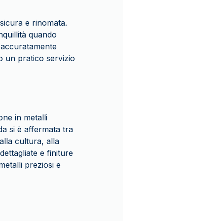
 sicura e rinomata.
nquillità quando
i e accuratamente
o un pratico servizio
ne in metalli
da si è affermata tra
lla cultura, alla
ettagliate e finiture
metalli preziosi e