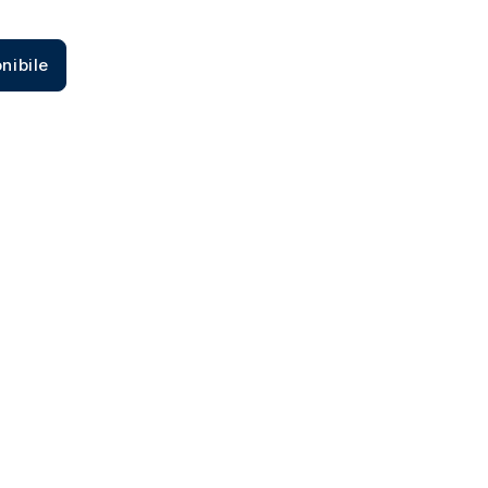
Zecca dello Stato italiano
nibile