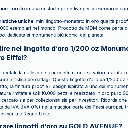
one
: fornito in una custodia protettiva per preservarne con
ristiche uniche
: mini lingotto-monetato in oro qualità proof 
0.000 esemplari nel mondo. Prodotto da MDM come parte de
do
, dedicata ai monumenti più iconici del pianeta.
ire nel lingotto d’oro 1/200 oz Monume
e Eiffel?
-monetati da collezione ti permette di unire il valore duraturo 
 cura artistica dei dettagli. Questo lingotto d’oro da 1/200 oz 
to, la finitura proof e il design ispirato a uno dei monument
atura limitata a soli 10.000 pezzi e realizzato in oro puro 
cercato sia per collezionisti sia per investitori. Ricorda che
e da IVA (IVA 0%) nella maggior parte dei Paesi europei, tra
Germania e Regno Unito.
are lingotti d’oro su GOLD AVENUE?