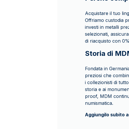
Acquistare il tuo li
Offriamo custodia pr
investi in metalli pre
selezionati, assicur
di riacquisto con 0%
Storia di M
Fondata in Germania
preziosi che combinan
i collezionisti di tu
storia e ai monument
proof, MDM continua a
numismatica.
Aggiungilo subito a