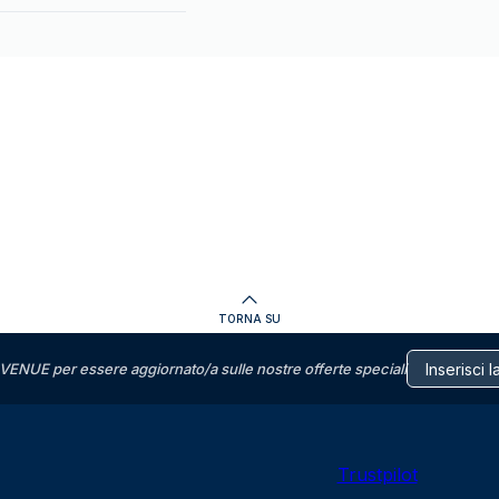
TORNA SU
VENUE per essere aggiornato/a sulle nostre offerte speciali
Trustpilot