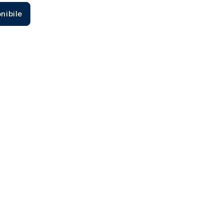
Zecca dello Stato italiano
nibile