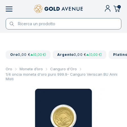
0
Oro
0,00 €
(0,00 €)
Argento
0,00 €
(0,00 €)
Platin
Oro
Monete d’oro
Canguro d'Oro
1/4 oncia moneta d'oro puro 999.9- Canguro Veriscan BU Anni
Misti