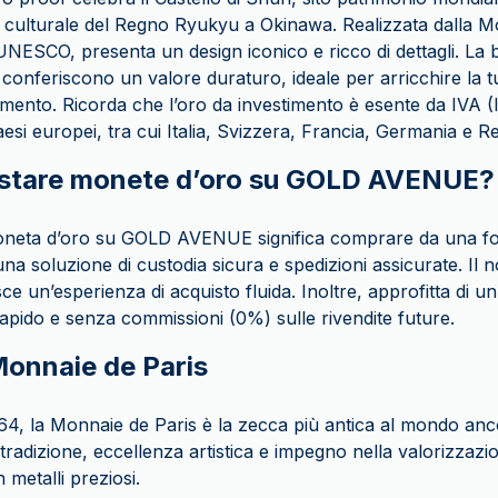
o culturale del Regno Ryukyu a Okinawa. Realizzata dalla M
l’UNESCO, presenta un design iconico e ricco di dettagli. La b
 conferiscono un valore duraturo, ideale per arricchire la tu
timento. Ricorda che l’oro da investimento è esente da IVA 
esi europei, tra cui Italia, Svizzera, Francia, Germania e R
istare monete d’oro su GOLD AVENUE?
oneta d’oro su GOLD AVENUE significa comprare da una fon
a soluzione di custodia sicura e spedizioni assicurate. Il no
ce un’esperienza di acquisto fluida. Inoltre, approfitta di u
rapido e senza commissioni (0%) sulle rivendite future.
Monnaie de Paris
4, la Monnaie de Paris è la zecca più antica al mondo ancor
tradizione, eccellenza artistica e impegno nella valorizzazi
 metalli preziosi.