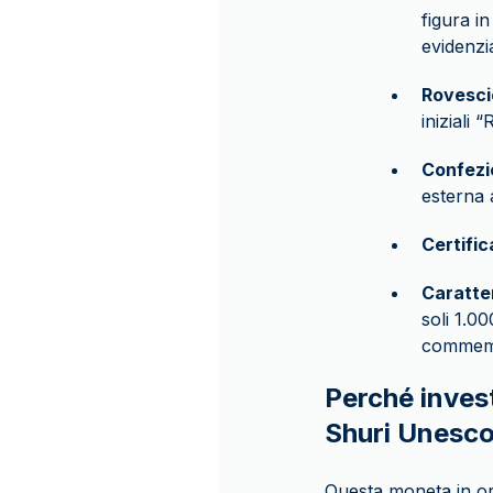
figura in
evidenzi
Rovesci
iniziali
Confezi
esterna a
Certific
Caratte
soli 1.0
commemor
Perché invest
Shuri Unesc
Questa moneta in or