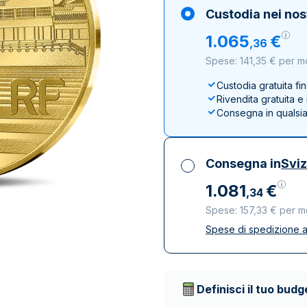
100 grammi
15 kg
Lady Fortuna
Lunar
Custodia nei nos
250 grammi
Luigi d’oro
Maple Leaf
1
.
065
€
,
36
1 kg
Lunar
Panda
Spese: 141,35 € per m
Maple Leaf
Panda
Custodia gratuita fi
Rivendita gratuita 
Sterlina Inglese
Consegna in qualsi
Vreneli
Consegna in
Svi
1
.
081
€
,
34
Spese: 157,33 € per 
Spese di spedizione a
Tutte le tasse inclu
Spedizione assicura
Società di trasporto 
Definisci il tuo budg