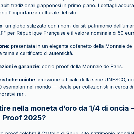
 abiti tradizionali giapponesi in primo piano. I dettagli accurat
ano l'importanza culturale del sito.
o
: un globo stilizzato con i nomi dei siti patrimonio dell’u
 “RF” per République Française e il valore nominale di 50 eur
one
: presentata in un elegante cofanetto della Monnaie de
 tema e certificato di autenticità.
azioni e garanzie
: conio proof della Monnaie de Paris.
ristiche uniche
: emissione ufficiale della serie UNESCO, con
00 esemplari nel mondo — ideale per collezionisti in cerca di
ativi rari.
ire nella moneta d’oro da 1/4 di oncia -
o Proof 2025?
o proof celebra il Castello di Shuri, sito patrimonio mond