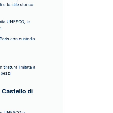
i e lo stile storico
manità UNESCO, le
o.
 Paris con custodia
 tiratura limitata a
 pezzi
 Castello di
iale UNESCO e