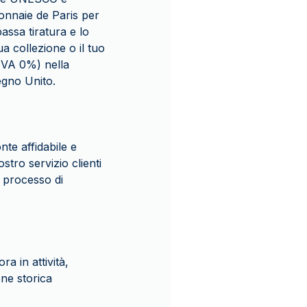
onnaie de Paris per
assa tiratura e lo
a collezione o il tuo
(IVA 0%) nella
egno Unito.
te affidabile e
stro servizio clienti
n processo di
a in attività,
one storica