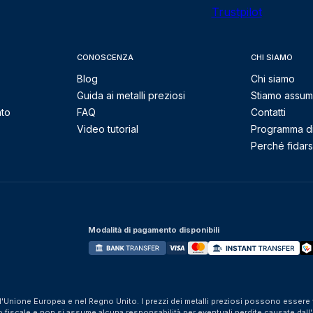
Trustpilot
CONOSCENZA
CHI SIAMO
Blog
Chi siamo
Guida ai metalli preziosi
Stiamo assu
nto
FAQ
Contatti
Video tutorial
Programma di 
Perché fidarsi
Modalità di pagamento disponibili
ll'Unione Europea e nel Regno Unito. I prezzi dei metalli preziosi possono essere v
iscale e non si assume alcuna responsabilità per eventuali perdite causate dall'util