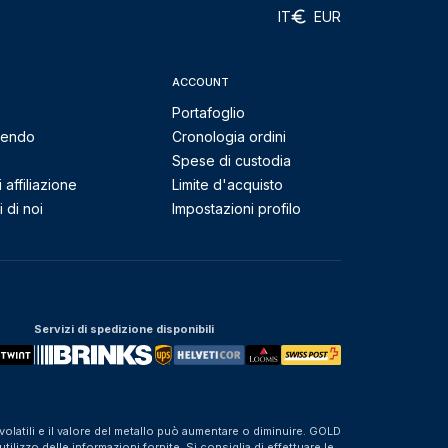
IT
EUR
ACCOUNT
Portafoglio
mendo
Cronologia ordini
Spese di custodia
affiliazione
Limite d'acquisto
 di noi
Impostazioni profilo
Servizi di spedizione disponibili
olatili e il valore del metallo può aumentare o diminuire. GOLD
izzo delle informazioni fornite. Si consiglia di effettuare le