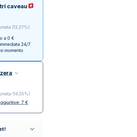
Zecca dello Stato italiano
tri caveau
oneta
(
13,27%
)
no a 0 €
e immediata 24/7
asi momento
zzera
moneta
(
14,55%
)
ggiuntive:
7
€
se
ta e discreta
affidabili
et!