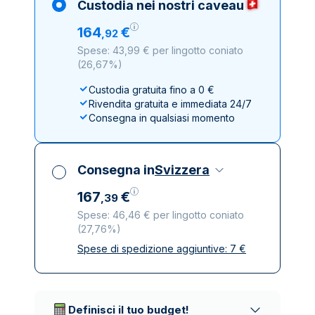
Custodia nei nostri caveau
164
€
,
92
Spese: 43,99 € per lingotto coniato
(
26,67%
)
Custodia gratuita fino a 0 €
Rivendita gratuita e immediata 24/7
Consegna in qualsiasi momento
Consegna in
Svizzera
167
€
,
39
Spese: 46,46 € per lingotto coniato
(
27,76%
)
Spese di spedizione aggiuntive:
7
€
Tutte le tasse incluse
Spedizione assicurata e discreta
Società di trasporto affidabili
Definisci il tuo budget!