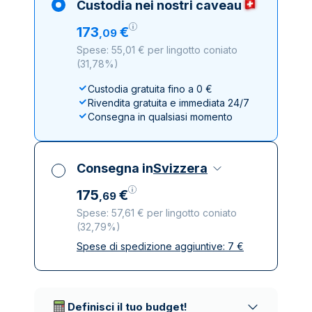
Custodia nei nostri caveau
173
€
,
09
Spese: 55,01 € per lingotto coniato
(
31,78%
)
Custodia gratuita fino a 0 €
Rivendita gratuita e immediata 24/7
Consegna in qualsiasi momento
Consegna in
Svizzera
175
€
,
69
Spese: 57,61 € per lingotto coniato
(
32,79%
)
Spese di spedizione aggiuntive:
7
€
Tutte le tasse incluse
Spedizione assicurata e discreta
Società di trasporto affidabili
Definisci il tuo budget!