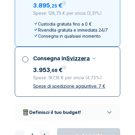
3
.
895
€
,
25
Spese: 128,75 € per oncia
(
3,31%
)
Custodia gratuita fino a 0 €
Rivendita gratuita e immediata 24/7
Consegna in qualsiasi momento
Consegna in
Svizzera
3
.
953
€
,
68
Spese: 187,18 € per oncia
(
4,73%
)
Spese di spedizione aggiuntive:
7
€
Tutte le tasse incluse
Spedizione assicurata e discreta
Società di trasporto affidabili
Definisci il tuo budget!