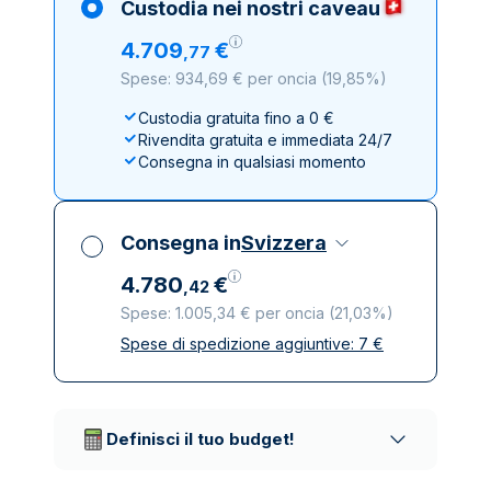
Custodia nei nostri caveau
4
.
709
€
,
77
Spese: 934,69 € per oncia
(
19,85%
)
Custodia gratuita fino a 0 €
Rivendita gratuita e immediata 24/7
Consegna in qualsiasi momento
Consegna in
Svizzera
4
.
780
€
,
42
Spese: 1.005,34 € per oncia
(
21,03%
)
Spese di spedizione aggiuntive:
7
€
Tutte le tasse incluse
Spedizione assicurata e discreta
Società di trasporto affidabili
Definisci il tuo budget!