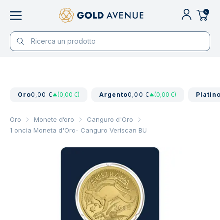
0
Oro
0,00 €
(0,00 €)
Argento
0,00 €
(0,00 €)
Platin
Oro
Monete d’oro
Canguro d'Oro
1 oncia Moneta d'Oro- Canguro Veriscan BU