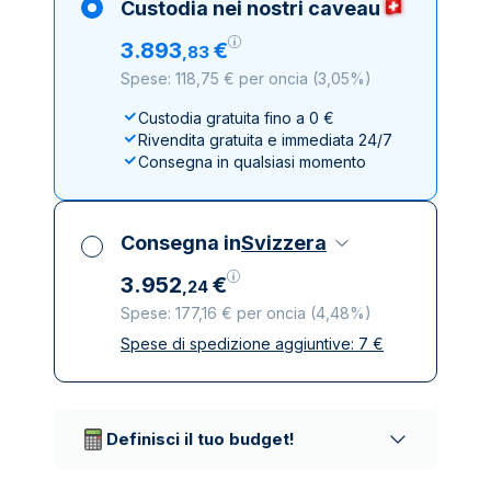
Custodia nei nostri caveau
3
.
893
€
,
83
Spese: 118,75 € per oncia
(
3,05%
)
Custodia gratuita fino a 0 €
Rivendita gratuita e immediata 24/7
Consegna in qualsiasi momento
Consegna in
Svizzera
3
.
952
€
,
24
Spese: 177,16 € per oncia
(
4,48%
)
Spese di spedizione aggiuntive:
7
€
Tutte le tasse incluse
Spedizione assicurata e discreta
Società di trasporto affidabili
Definisci il tuo budget!