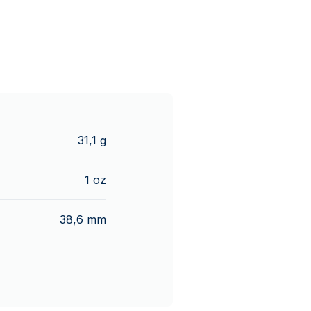
31,1 g
1 oz
38,6 mm