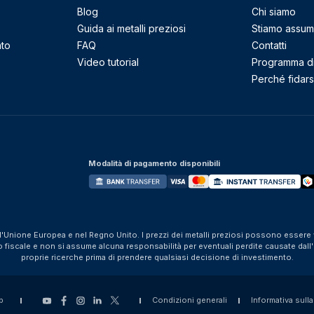
Blog
Chi siamo
Guida ai metalli preziosi
Stiamo assu
nto
FAQ
Contatti
Video tutorial
Programma di 
Perché fidarsi
Modalità di pagamento disponibili
ll'Unione Europea e nel Regno Unito. I prezzi dei metalli preziosi possono essere v
iscale e non si assume alcuna responsabilità per eventuali perdite causate dall'util
proprie ricerche prima di prendere qualsiasi decisione di investimento.
p
Condizioni generali
Informativa sulla