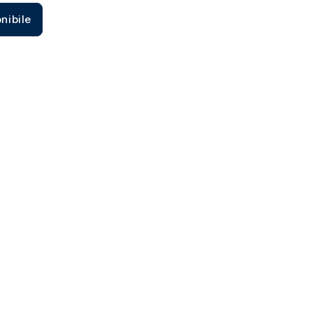
Zecca dello Stato italiano
nibile