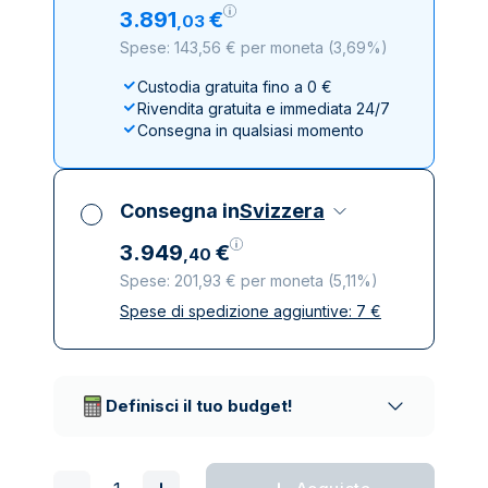
3
.
891
€
,
03
Spese: 143,56 € per moneta
(
3,69%
)
Custodia gratuita fino a 0 €
Rivendita gratuita e immediata 24/7
Consegna in qualsiasi momento
Consegna in
Svizzera
3
.
949
€
,
40
Spese: 201,93 € per moneta
(
5,11%
)
Spese di spedizione aggiuntive:
7
€
Tutte le tasse incluse
Spedizione assicurata e discreta
Società di trasporto affidabili
Definisci il tuo budget!