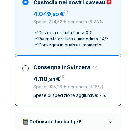
Custodia nei nostri caveau
4
.
049
€
,
60
Spese: 274,52 € per oncia
(
6,78%
)
Custodia gratuita fino a 0 €
Rivendita gratuita e immediata 24/7
Consegna in qualsiasi momento
Consegna in
Svizzera
4
.
110
€
,
34
Spese: 335,26 € per oncia
(
8,16%
)
Spese di spedizione aggiuntive:
7
€
Tutte le tasse incluse
Spedizione assicurata e discreta
Società di trasporto affidabili
Definisci il tuo budget!