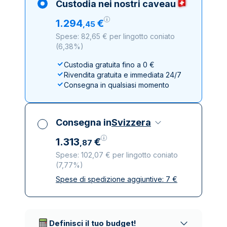
Custodia nei nostri caveau
1
.
294
€
,
45
Spese: 82,65 € per lingotto coniato
(
6,38%
)
Custodia gratuita fino a 0 €
Rivendita gratuita e immediata 24/7
Consegna in qualsiasi momento
Consegna in
Svizzera
1
.
313
€
,
87
Spese: 102,07 € per lingotto coniato
(
7,77%
)
Spese di spedizione aggiuntive:
7
€
Tutte le tasse incluse
Spedizione assicurata e discreta
Società di trasporto affidabili
Definisci il tuo budget!