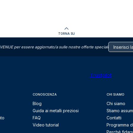
TORNA SU
VENUE per essere aggiornato/a sulle nostre offerte speciali
Trustpilot
CONOSCENZA
CHI SIAMO
Blog
Chi siamo
Guida ai metalli preziosi
Stiamo assu
nto
FAQ
Contatti
Video tutorial
Programma di 
Perché fidarsi