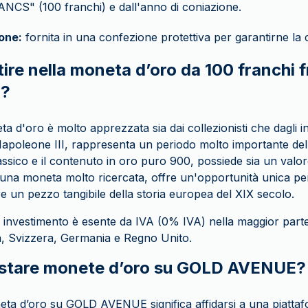
NCS" (100 franchi) e dall'anno di coniazione.
one:
fornita in una confezione protettiva per garantirne la
ire nella moneta d’oro da 100 franchi f
I?
a d'oro è molto apprezzata sia dai collezionisti che dagli in
Napoleone III, rappresenta un periodo molto importante dell
assico e il contenuto in oro puro 900, possiede sia un val
 una moneta molto ricercata, offre un'opportunità unica per
e un pezzo tangibile della storia europea del XIX secolo.
a investimento è esente da IVA (0% IVA) nella maggior parte
lia, Svizzera, Germania e Regno Unito.
istare monete d’oro su GOLD AVENUE?
ta d’oro su GOLD AVENUE significa affidarsi a una piattaf