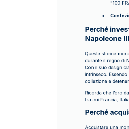
"100 FRA
Confezi
Perché invest
Napoleone II
Questa storica monet
durante il regno di 
Con il suo design cl
intrinseco. Essendo
collezione e detener
Ricorda che l’oro d
tra cui Francia, Ita
Perché acqu
Acquistare una mone